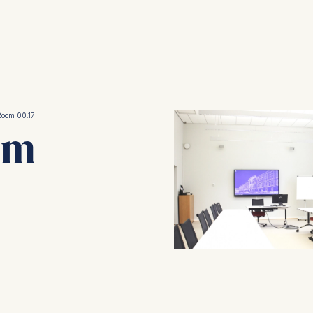
Room 00.17
om