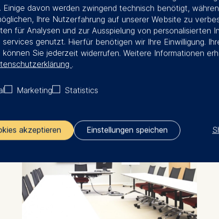
 Einige davon werden zwingend technisch benötigt, währen
öglichen, Ihre Nutzerfahrung auf unserer Website zu verbe
en für Analysen und zur Ausspielung von personalisierten I
 services genutzt. Hierfür benötigen wir Ihre Einwilligung. Ihr
g können Sie jederzeit widerrufen. Weitere Informationen erh
tenschutzerklärung
.
al
Marketing
Statistics
S
okies akzeptieren
Einstellungen speichen
ler responsible for data processing is
opean School of Management and Technology GmbH
tz 1, 10178 Berlin, Germany
kies for the following purposes: