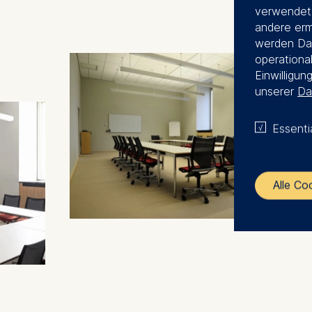
verwendet.
andere erm
werden Dat
operational
Einwilligun
unserer
Da
Essenti
Alle Co
The control
ESMT Eur
Schlosspla
We use coo