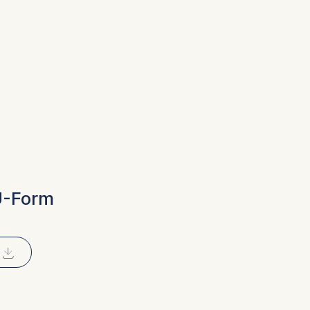
 a
rest (Art.
U-Form
. This can
. For more
⇓