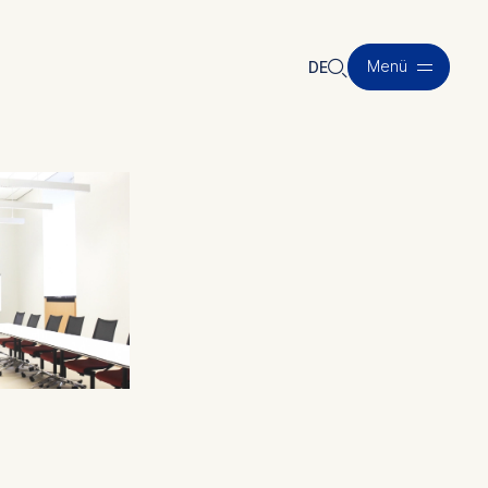
🔍︎
Menü
DE
DE
EN