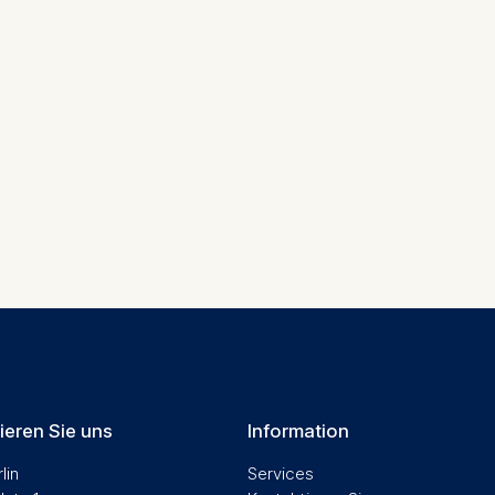
contained in this category are:
at help us to provide more relevant advertisement banners.
contained in this category are:
at submit anonymous activity data to analytics software. Th
mprove our website.
contained in this category are:
ieren Sie uns
Information
lin
Services