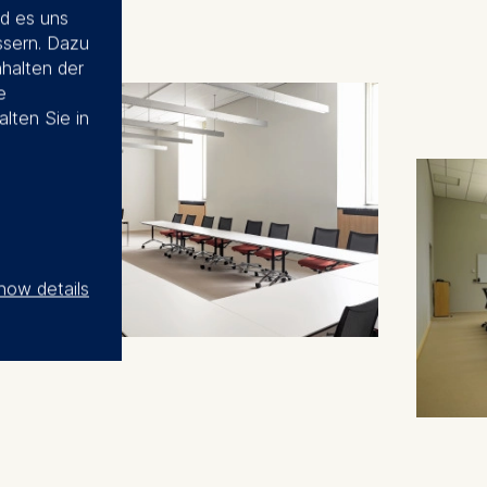
d es uns
ssern. Dazu
nhalten der
e
alten Sie in
how details