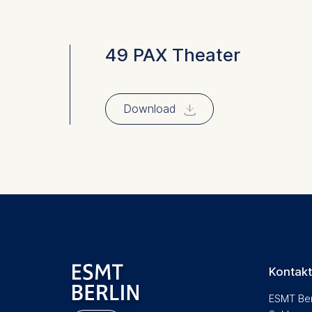
Cookies 
Marketing
49 PAX Theater
Cookies th
Cookies 
⇓
Download
Statistics
Cookies th
helps us i
Cookies 
Kontakt
ESMT Ber