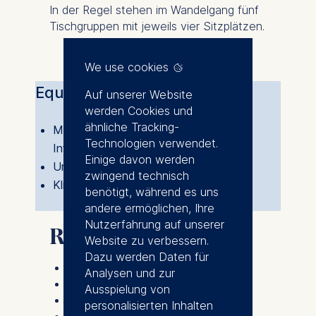
In der Regel stehen im Wandelgang fünf
Tischgruppen mit jeweils vier Sitzplätzen.
We use cookies
Equipment
Auf unserer Website
werden Cookies und
ähnliche Tracking-
Mögliche Ausstellungsfläche (bis zu 12
Technologien verwendet.
Informationsstände á 5 m Breite)
Einige davon werden
Umluftanlage
zwingend technisch
Klimaanlage
benötigt, während es uns
andere ermöglichen, Ihre
Nutzerfahrung auf unserer
Raummaße
Website zu verbessern.
Dazu werden Daten für
Nettogrundfläche 401,36 m²
Analysen und zur
Raumhöhe 6,14 m
Ausspielung von
Raumlänge 71,76 m
personalisierten Inhalten
Raumbreite 6,22 m