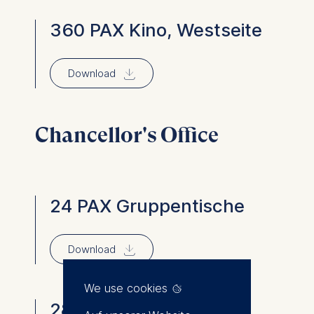
360 PAX Kino, Westseite
⇓
Download
Chancellor's Office
24 PAX Gruppentische
⇓
Download
We use cookies
28 PAX Karree