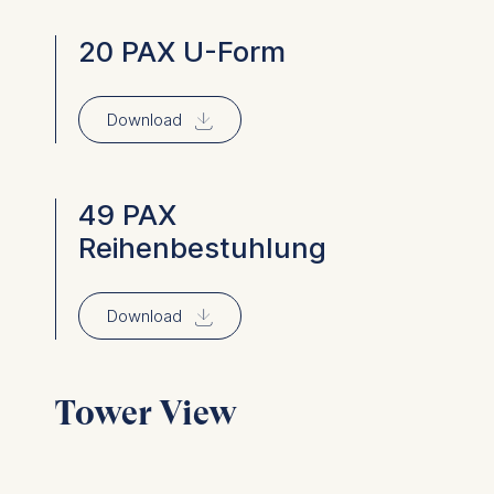
Cookies contained in
20 PAX U-Form
this category are:
⇓
Download
49 PAX
Reihenbestuhlung
⇓
Download
Tower View