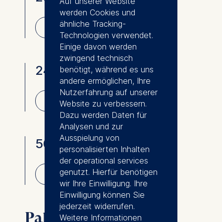
Auf unserer Website
werden Cookies und
⇓
ähnliche Tracking-
Download
Technologien verwendet.
Einige davon werden
zwingend technisch
24 PAX U-Form
benötigt, während es uns
andere ermöglichen, Ihre
Nutzerfahrung auf unserer
⇓
Download
Website zu verbessern.
Dazu werden Daten für
Analysen und zur
Ausspielung von
50 PAX Theater
personalisierten Inhalten
der operational services
⇓
genutzt. Hierfür benötigen
Download
wir Ihre Einwilligung. Ihre
Einwilligung können Sie
jederzeit widerrufen.
Palace View
Weitere Informationen